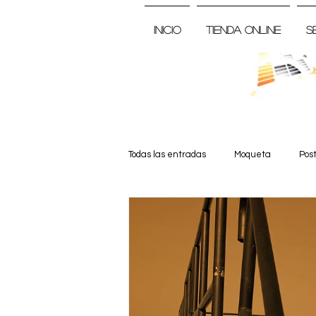
Inicio
Tienda Online
S
Todas las entradas
Moqueta
Pos
Noticia