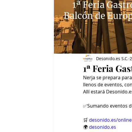
Desonido.es S.C.
2
1ª Feria Ga
Nerja se prepara para
llenos de eventos, co
Allí estará Desonido.
✅Sumando eventos de
🛒 
desonido.es/online
🌍 
desonido.es