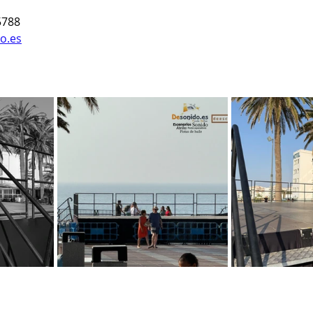
5788
o.es