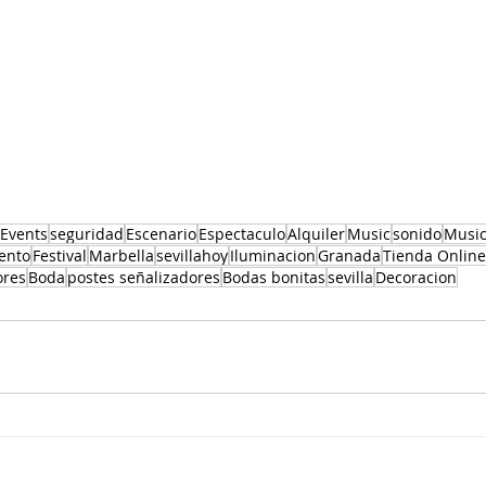
Events
seguridad
Escenario
Espectaculo
Alquiler
Music
sonido
Musi
ento
Festival
Marbella
sevillahoy
Iluminacion
Granada
Tienda Online
ores
Boda
postes señalizadores
Bodas bonitas
sevilla
Decoracion