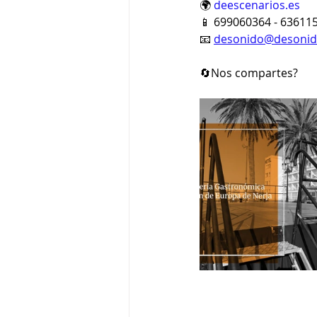
🌍 
deescenarios.es
📱 699060364 - 63611
📧 
desonido@desonid
🔄Nos compartes?