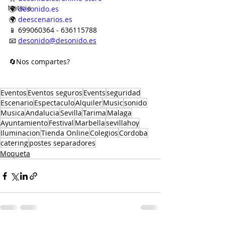
Noticia
🌍 
desonido.es
🌍 
deescenarios.es
📱 699060364 - 636115788
📧 
desonido@desonido.es
🔄Nos compartes?
Eventos
Eventos seguros
Events
seguridad
Escenario
Espectaculo
Alquiler
Music
sonido
Musica
Andalucia
Sevilla
Tarima
Malaga
Ayuntamiento
Festival
Marbella
sevillahoy
Iluminacion
Tienda Online
Colegios
Cordoba
catering
postes separadores
Moqueta