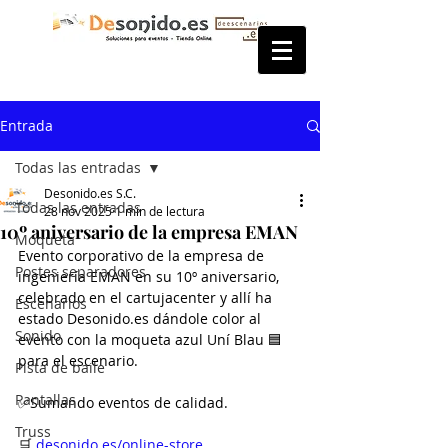
Entrada
Todas las entradas
Desonido.es S.C.
Todas las entradas
28 nov 2025
1 min de lectura
10º aniversario de la empresa EMAN
Moqueta
Evento corporativo de la empresa de 
Postes separadores
ingeniería EMAN en su 10º aniversario, 
celebrado en el cartujacenter y allí ha 
Escenarios
estado Desonido.es dándole color al 
Sonido
evento con la moqueta azul Uní Blau 🟦 
para el escenario.
Pista de baile
Pantallas
✅Sumando eventos de calidad.
Truss
🛒 
desonido.es/online-store