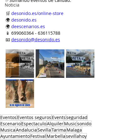
✅Sumando eventos de calidad.
Noticia
🛒 
desonido.es/online-store
🌍 
desonido.es
🌍 
deescenarios.es
📱 699060364 - 636115788
📧 
desonido@desonido.es
Eventos
Eventos seguros
Events
seguridad
Escenario
Espectaculo
Alquiler
Music
sonido
Musica
Andalucia
Sevilla
Tarima
Malaga
Ayuntamiento
Festival
Marbella
sevillahoy