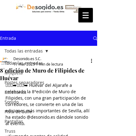
Entrada
Todas las entradas
Desonido.es S.C.
Todas las entradas
17 mar 2025
1 min de lectura
8°edición de Muro de Filipides de
Moqueta
Huévar
Postes separadores
🏃🏾‍♂️‍➡️🏃🏼‍♀️‍➡️ Huévar del Aljarafe a 
celebrado la 8°edición de Muro de 
Escenarios
Filipides, con una gran participación de 
Sonido
corredores, se convierte en una de las 
ediciones más importantes de Sevilla, allí 
Pista de baile
ha estado @desonido.es dándole sonido 
Pantallas
al evento.
Truss