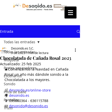
Entrada
Todas las entradas
Desonido.es S.C.
Todas las entradas
9 dic 2023
1 min de lectura
Chocolatada de Cañada Rosal 2023
Moqueta
Actualizado:
25 feb 2025
Postes separadores
🎄Comenzamos la Navidad en Cañada 
Rosal un año más dándole sonido a la 
Escenarios
Chocolatada a los mayores.
Sonido
🛒 
desonido.es/online-store
Pista de baile
🌍 
desonido.es
Pantallas
📱 699060364 - 636115788
📧 
desonido@desonido.es
Truss