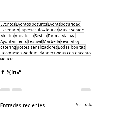
Eventos
Eventos seguros
Events
seguridad
Escenario
Espectaculo
Alquiler
Music
sonido
Musica
Andalucia
Sevilla
Tarima
Malaga
Ayuntamiento
Festival
Marbella
sevillahoy
catering
postes señalizadores
Bodas bonitas
Decoracion
Weddin Planner
Bodas con encanto
Noticia
Entradas recientes
Ver todo