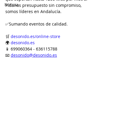
Noticia
Pídanos presupuesto sin compromiso, 
somos líderes en Andalucía.
✅Sumando eventos de calidad.
🛒 
desonido.es/online-store
🌍 
desonido.es
📱 699060364 - 636115788
📧 
desonido@desonido.es