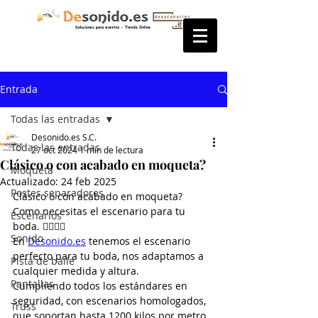
Entrada
Todas las entradas
Desonido.es S.C.
Todas las entradas
27 oct 2024
1 min de lectura
Clásico o con acabado en moqueta?
Moqueta
Actualizado:
24 feb 2025
Postes separadores
Clásico o con acabado en moqueta? 
Como necesitas el escenario para tu 
Escenarios
boda. 👰‍♀️🤵‍♂️
Sonido
En 
Desonido.es
 tenemos el escenario 
perfecto para tu boda, nos adaptamos a 
Pista de baile
cualquier medida y altura.
Pantallas
Cumpliendo todos los estándares en 
seguridad, con escenarios homologados, 
Truss
que soportan hasta 1200 kilos por metro.