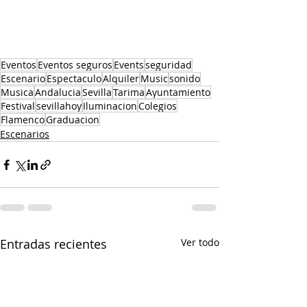
Eventos
Eventos seguros
Events
seguridad
Escenario
Espectaculo
Alquiler
Music
sonido
Musica
Andalucia
Sevilla
Tarima
Ayuntamiento
Festival
sevillahoy
Iluminacion
Colegios
Flamenco
Graduacion
Escenarios
Entradas recientes
Ver todo