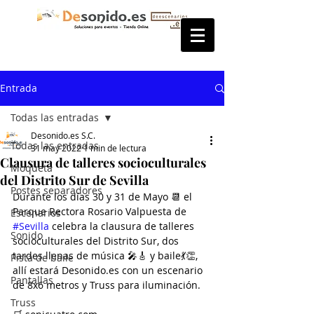
Entrada
Todas las entradas
Desonido.es S.C.
Todas las entradas
31 may 2022
1 min de lectura
Clausura de talleres socioculturales
Moqueta
del Distrito Sur de Sevilla
Postes separadores
Durante los días 30 y 31 de Mayo 📆 el 
Parque Rectora Rosario Valpuesta de 
Escenarios
#Sevilla
 celebra la clausura de talleres 
Sonido
socioculturales del Distrito Sur, dos 
tardes llenas de música 🎤🎸 y baile💃👏, 
Pista de baile
allí estará Desonido.es con un escenario 
Pantallas
de 8x6 metros y Truss para iluminación.
Truss