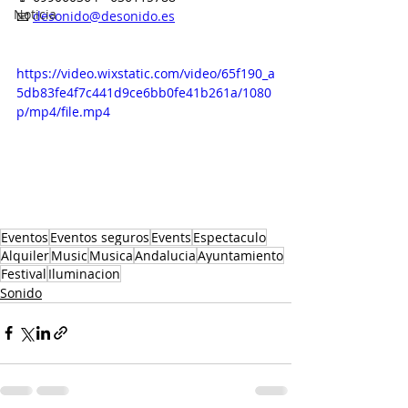
Noticia
📧 
desonido@desonido.es
https://video.wixstatic.com/video/65f190_a
5db83fe4f7c441d9ce6bb0fe41b261a/1080
p/mp4/file.mp4
Eventos
Eventos seguros
Events
Espectaculo
Alquiler
Music
Musica
Andalucia
Ayuntamiento
Festival
Iluminacion
Sonido