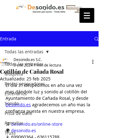
Entrada
Todas las entradas
Desonido.es S.C.
Todas las entradas
3 ene 2024
1 min de lectura
Cotillón de Cañada Rosal
Moqueta
Actualizado:
25 feb 2025
Postes separadores
El día 31 despedimos en año una vez 
mas dándole luz y sonido al cotillón del 
Escenarios
Ayuntamiento de Cañada Rosal, y desde 
Sonido
Desonido.es
 agradecemos un año mas la 
confianza puesta en nuestra empresa.
Pista de baile
Pantallas
🛒 
desonido.es/online-store
🌍 
desonido.es
Truss
📱 699060364 - 636115788