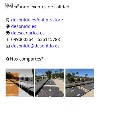
Noticia
✅Sumando eventos de calidad.
🛒 
desonido.es/online-store
🌍 
desonido.es
🌍 
deescenarios.es
📱 699060364 - 636115788
📧 
desonido@desonido.es
🔄Nos compartes?