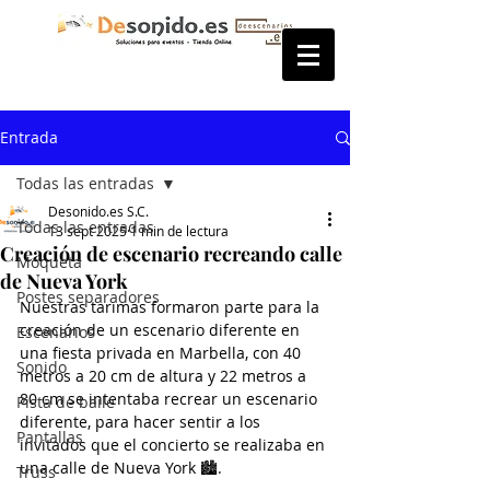
Entrada
Todas las entradas
Desonido.es S.C.
Todas las entradas
13 sept 2025
1 min de lectura
Creación de escenario recreando calle
Moqueta
de Nueva York
Postes separadores
Nuestras tarimas formaron parte para la 
creación de un escenario diferente en 
Escenarios
una fiesta privada en Marbella, con 40 
Sonido
metros a 20 cm de altura y 22 metros a 
80 cm se intentaba recrear un escenario 
Pista de baile
diferente, para hacer sentir a los 
Pantallas
invitados que el concierto se realizaba en 
una calle de Nueva York 🏙️.
Truss