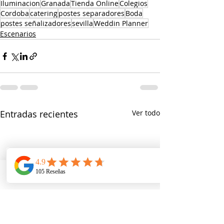
Iluminacion
Granada
Tienda Online
Colegios
Cordoba
catering
postes separadores
Boda
postes señalizadores
sevilla
Weddin Planner
Escenarios
Entradas recientes
Ver todo
Telefono
Email
Ubicacion