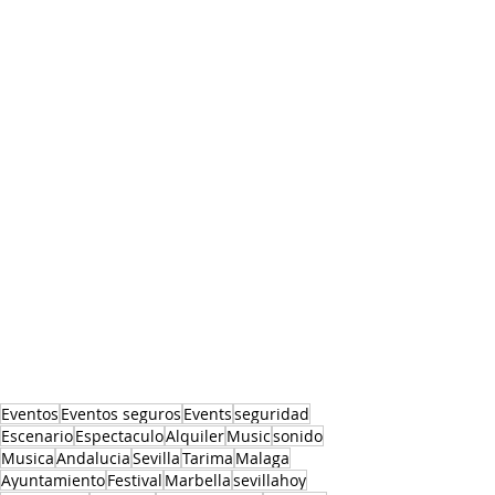
Eventos
Eventos seguros
Events
seguridad
Escenario
Espectaculo
Alquiler
Music
sonido
Musica
Andalucia
Sevilla
Tarima
Malaga
Ayuntamiento
Festival
Marbella
sevillahoy