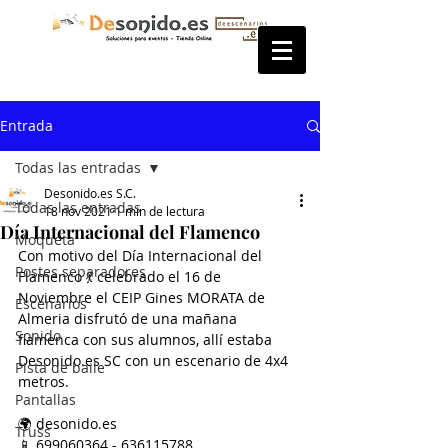
Entrada
Todas las entradas
Desonido.es S.C.
Todas las entradas
18 nov 2021
1 min de lectura
Día Internacional del Flamenco
Moqueta
Con motivo del Día Internacional del 
Postes separadores
Flamenco 💃 celebrado el 16 de 
Noviembre el CEIP Gines MORATA de 
Escenarios
Almeria disfrutó de una mañana 
Sonido
flamenca con sus alumnos, allí estaba 
Desonido.es SC con un escenario de 4x4 
Pista de baile
metros.
Pantallas
🌍 desonido.es
Truss
📱 699060364 - 636115788