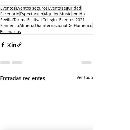
Eventos
Eventos seguros
Events
seguridad
Escenario
Espectaculo
Alquiler
Music
sonido
Sevilla
Tarima
Festival
Colegios
Eventos 2021
Flamenco
Almeria
DiaInternacionalDelFlamenco
Escenarios
Entradas recientes
Ver todo