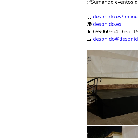
✅Sumando eventos de
🛒 
desonido.es/online
🌍 
desonido.es
📱 699060364 - 63611
📧 
desonido@desonid