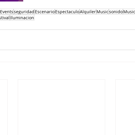
Events
seguridad
Escenario
Espectaculo
Alquiler
Music
sonido
Musi
stival
Iluminacion