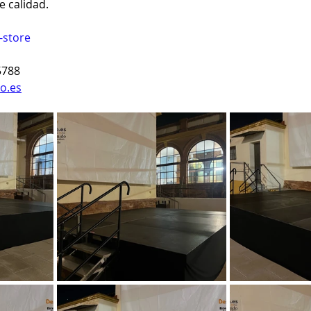
 calidad.
-store
5788
o.es