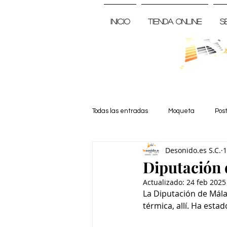
Inicio
Tienda Online
S
Todas las entradas
Moqueta
Pos
Desonido.es S.C.
1
Noticia
Diputación
Actualizado:
24 feb 2025
La Diputación de Málag
térmica, allí. Ha est