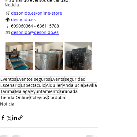
✅Sumando eventos de calidad.
Noticia
🛒 
desonido.es/online-store
🌍 
desonido.es
📱 699060364 - 636115788
📧 
desonido@desonido.es
Eventos
Eventos seguros
Events
seguridad
Escenario
Espectaculo
Alquiler
Andalucia
Sevilla
Tarima
Malaga
Ayuntamiento
Granada
Tienda Online
Colegios
Cordoba
Noticia