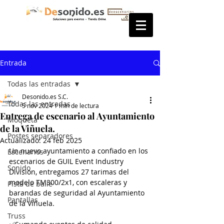
Entrada
Todas las entradas
Desonido.es S.C.
Todas las entradas
5 nov 2024
1 min de lectura
Entrega de escenario al Ayuntamiento
Moqueta
de la Viñuela.
Postes separadores
Actualizado:
24 feb 2025
Un nuevo ayuntamiento a confiado en los 
Escenarios
escenarios de GUIL Event Industry 
Sonido
Division, entregamos 27 tarimas del 
modelo TM300/2x1, con escaleras y 
Pista de baile
barandas de seguridad al Ayuntamiento 
Pantallas
de la Viñuela.
Truss