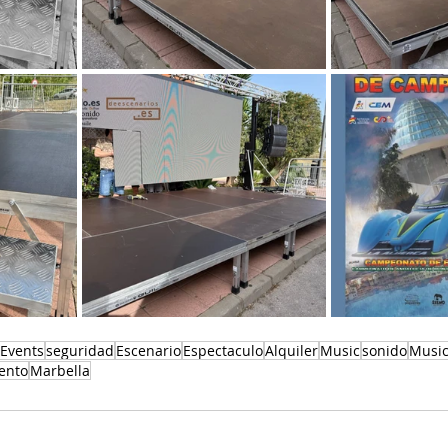
Events
seguridad
Escenario
Espectaculo
Alquiler
Music
sonido
Musi
ento
Marbella