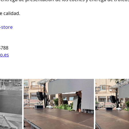
 calidad.
-store
5788
o.es