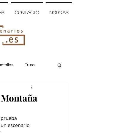
es
Contacto
Noticias
ntallas
Truss
e Montaña
 prueba 
 un escenario 
.