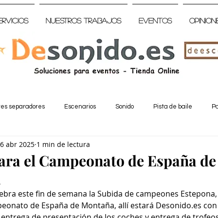
ervicios
Nuestros trabajos
Eventos
Opinion
tes separadores
Escenarios
Sonido
Pista de baile
Pa
6 abr 2025
1 min de lectura
para el Campeonato de España d
a
lebra este fin de semana la Subida de campeones Estepona,
mpeonato de España de Montaña, allí estará Desonido.es con
 entrega de presentación de los coches y entrega de trofeos