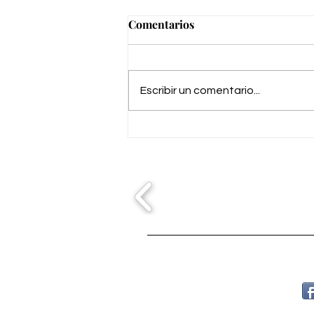
Comentarios
Escribir un comentario...
Palco VIP en WAKAFEST
Archidona