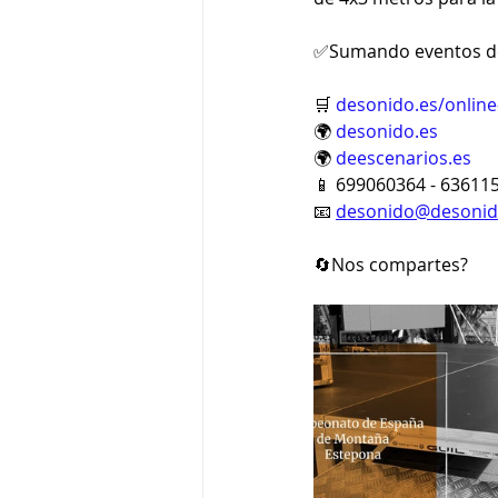
✅Sumando eventos de
🛒 
desonido.es/online
🌍 
desonido.es
🌍 
deescenarios.es
📱 699060364 - 63611
📧 
desonido@desonid
🔄Nos compartes?