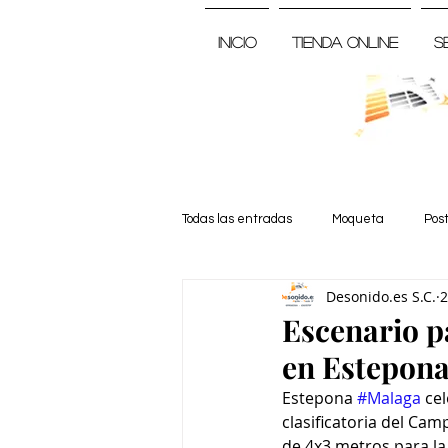
Inicio
Tienda Online
S
Todas las entradas
Moqueta
Pos
Desonido.es S.C.
2
Noticia
Escenario 
en Estepon
Estepona 
#Malaga
 ce
clasificatoria del Ca
de 4x3 metros para la