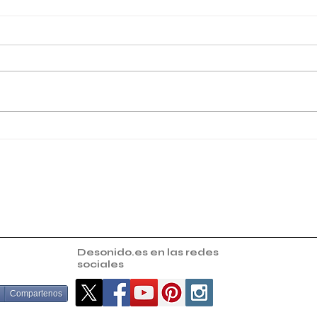
Palquillo de Semana Santa
Palc
en Huévar del Aljarafe
Fest
Desonido.es en las redes
sociales
Compartenos