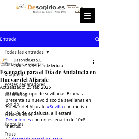
Entrada
Todas las entradas
Desonido.es S.C.
Todas las entradas
28 feb 2024
1 min de lectura
Escenario para el Día de Andalucia en
Moqueta
Huevar del Aljarafe
Postes separadores
Actualizado:
25 feb 2025
🟩⬜️🟩 El grupo de sevillanas Brumas 
Escenarios
presenta su nuevo disco de sevillanas en 
Sonido
Huevar del Aljarafe 
#Sevilla
 con motivo 
del Día de Andalucía, allí estará 
Pista de baile
Desonido.es
 con un escenario de 10x8 
Pantallas
metros.
Truss