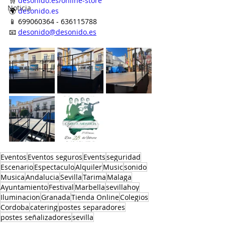
🛒 
desonido.es/online-store
Noticia
🌍 
desonido.es
📱 699060364 - 636115788
📧 
desonido@desonido.es
Eventos
Eventos seguros
Events
seguridad
Escenario
Espectaculo
Alquiler
Music
sonido
Musica
Andalucia
Sevilla
Tarima
Malaga
Ayuntamiento
Festival
Marbella
sevillahoy
Iluminacion
Granada
Tienda Online
Colegios
Cordoba
catering
postes separadores
postes señalizadores
sevilla