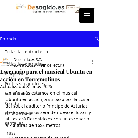
Entrada
Todas las entradas
Desonido.es S.C.
Todas las entradas
25 may 2025
1 min de lectura
Escenario para el musical Ubuntu en
Moqueta
acción en Torremolinos
Postes separadores
Actualizado:
31 may 2025
Un año más estamos en el musical 
Escenarios
Ubuntu en acción, a su paso por la costa 
Sonido
del sol, el auditorio Príncipe de Asturias 
de Torremolinos será de nuevo el lugar, y 
Pista de baile
allí estará Desonido.es con un escenario 
Pantallas
a 7 alturas de 16x8 metros.
Truss