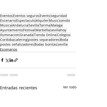
Eventos
Eventos seguros
Events
seguridad
Escenario
Espectaculo
Alquiler
Music
sonido
Musica
Andalucia
Sevilla
Tarima
Malaga
Ayuntamiento
Festival
Marbella
sevillahoy
Iluminacion
Granada
Tienda Online
Colegios
Cordoba
catering
postes separadores
Boda
postes señalizadores
Bodas bonitas
sevilla
Escenarios
Entradas recientes
Ver todo