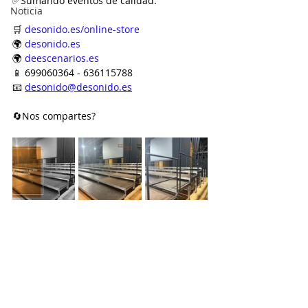
✅Sumando eventos de calidad.
Noticia
🛒 
desonido.es/online-store
🌍 
desonido.es
🌍 
deescenarios.es
📱 699060364 - 636115788
📧 
desonido@desonido.es
🔄Nos compartes?