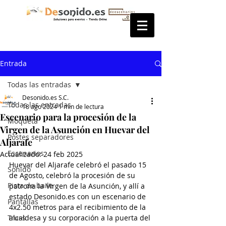
Entrada
Todas las entradas
Desonido.es S.C.
Todas las entradas
18 ago 2024
1 min de lectura
Escenario para la procesión de la
Moqueta
Virgen de la Asunción en Huevar del
Postes separadores
Aljarafe
Escenarios
Actualizado:
24 feb 2025
Huevar del Aljarafe celebró el pasado 15 
Sonido
de Agosto, celebró la procesión de su 
Pista de baile
patrona la Virgen de la Asunción, y allí a 
estado Desonido.es con un escenario de 
Pantallas
4x2.50 metros para el recibimiento de la 
Truss
alcaldesa y su corporación a la puerta del 