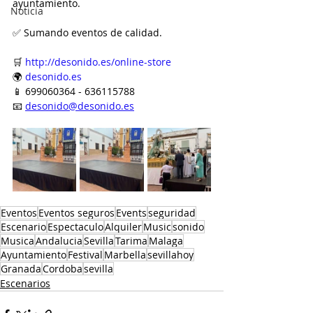
ayuntamiento.
Noticia
✅ Sumando eventos de calidad.
🛒 
http://desonido.es/online-store
🌍 
desonido.es
📱 699060364 - 636115788
📧 
desonido@desonido.es
Eventos
Eventos seguros
Events
seguridad
Escenario
Espectaculo
Alquiler
Music
sonido
Musica
Andalucia
Sevilla
Tarima
Malaga
Ayuntamiento
Festival
Marbella
sevillahoy
Granada
Cordoba
sevilla
Escenarios