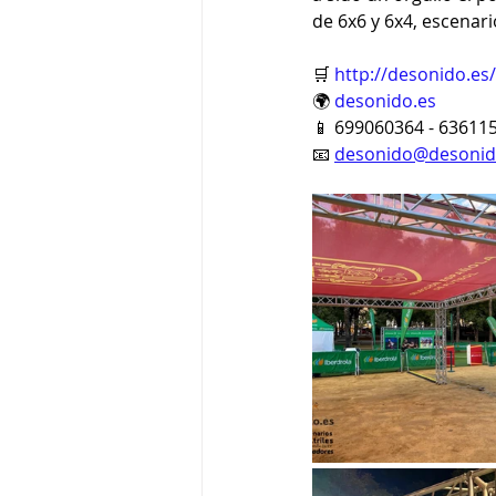
de 6x6 y 6x4, escenari
🛒 
http://desonido.es/
🌍 
desonido.es
📱 699060364 - 63611
📧 
desonido@desonid