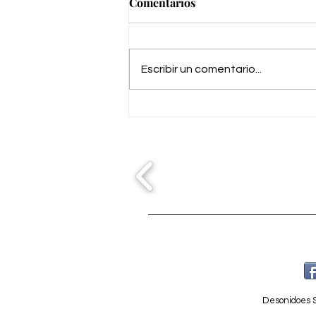
Comentarios
Escribir un comentario...
Carnaval de Benahavís
#Malaga
Desonidoes S