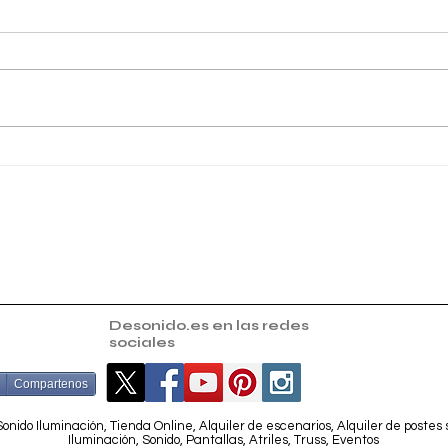
II Certamen de Marchas
II M
Procesionales de Huevar del
Casa
Aljarafe
Desonido.es en las redes
sociales
Compartenos
onido Iluminación, Tienda Online, Alquiler de escenarios, Alquiler de postes
Iluminación, Sonido, Pantallas, Atriles, Truss, Eventos