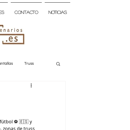
es
Contacto
Noticias
ntallas
Truss
útbol ⚽️ 🇪🇸 y 
 zonas de truss 