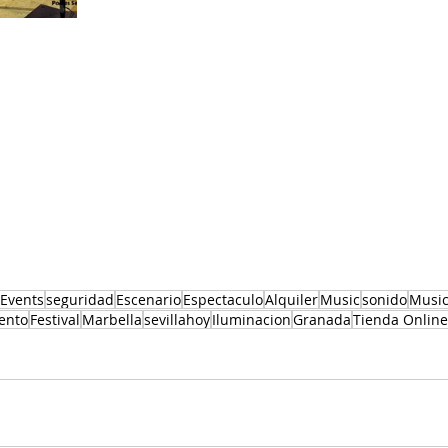
Events
seguridad
Escenario
Espectaculo
Alquiler
Music
sonido
Musi
ento
Festival
Marbella
sevillahoy
Iluminacion
Granada
Tienda Online