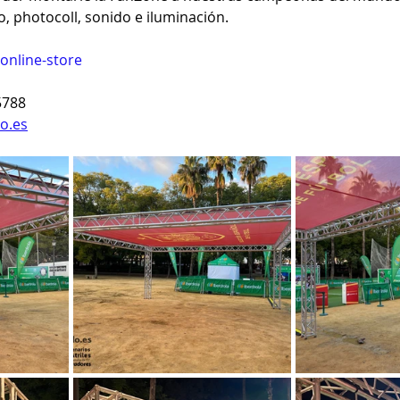
o, photocoll, sonido e iluminación.
online-store
5788
o.es