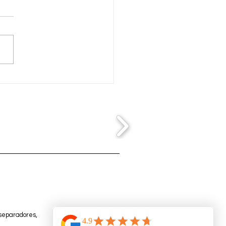
illa Urbana Villa de
riche
 separadores,