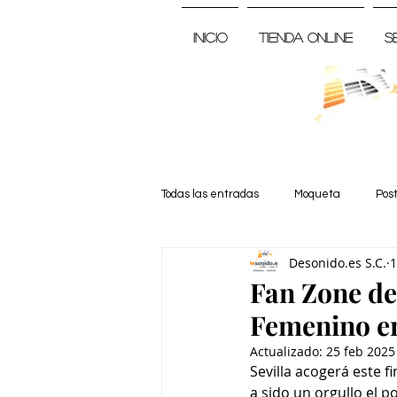
Inicio
Tienda Online
S
Todas las entradas
Moqueta
Pos
Desonido.es S.C.
1
Noticia
Fan Zone de
Femenino en
Actualizado:
25 feb 2025
Sevilla acogerá este f
a sido un orgullo el 