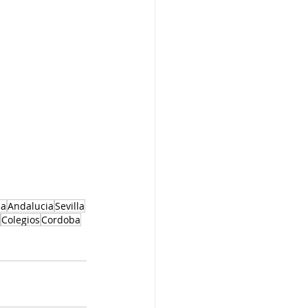
ca
Andalucia
Sevilla
Colegios
Cordoba