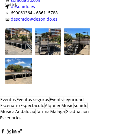
🛒 
sonicuatro.com
Noticia
🌍 
desonido.es
📱 699060364 - 636115788
📧 
desonido@desonido.es
Eventos
Eventos seguros
Events
seguridad
Escenario
Espectaculo
Alquiler
Music
sonido
Musica
Andalucia
Tarima
Malaga
Graduacion
Escenarios