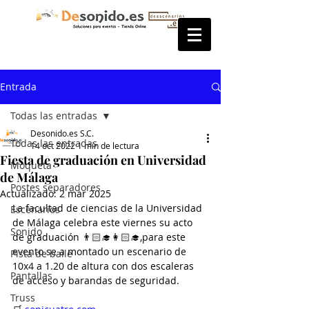
Entrada
Todas las entradas
Desonido.es S.C.
Todas las entradas
14 oct 2022
1 min de lectura
Fiesta de graduación en Universidad
Moqueta
de Málaga
Postes separadores
Actualizado:
2 mar 2025
La facultad de ciencias de la Universidad 
Escenarios
de Málaga celebra este viernes su acto 
Sonido
de graduación 👨🏻‍🎓👩🏻‍🎓,para este 
evento se a montado un escenario de 
Pista de baile
10x4 a 1.20 de altura con dos escaleras 
Pantallas
de acceso y barandas de seguridad.
Truss