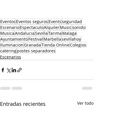
Eventos
Eventos seguros
Events
seguridad
Escenario
Espectaculo
Alquiler
Music
sonido
Musica
Andalucia
Sevilla
Tarima
Malaga
Ayuntamiento
Festival
Marbella
sevillahoy
Iluminacion
Granada
Tienda Online
Colegios
catering
postes separadores
Escenarios
Entradas recientes
Ver todo