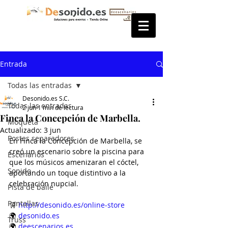
Entrada
Todas las entradas
Desonido.es S.C.
Todas las entradas
2 jun
1 min de lectura
Finca la Concepción de Marbella.
Moqueta
Actualizado:
3 jun
Postes separadores
En Finca la Concepción de Marbella, se 
creó un escenario sobre la piscina para 
Escenarios
que los músicos amenizaran el cóctel, 
Sonido
aportando un toque distintivo a la 
celebración nupcial.
Pista de baile
Pantallas
🛒 
http://desonido.es/online-store
🌍 
desonido.es
Truss
🌍 
deescenarios.es