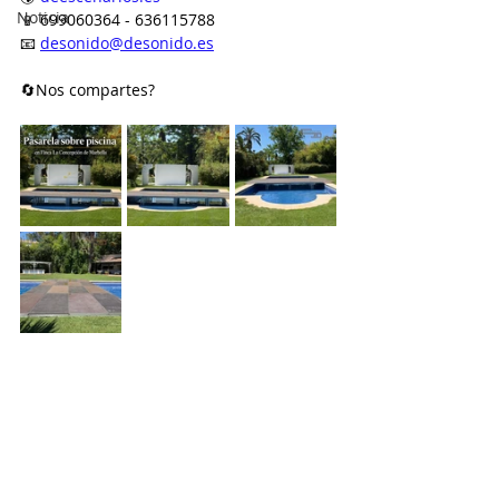
Noticia
📱 699060364 - 636115788
📧 
desonido@desonido.es
🔄Nos compartes?