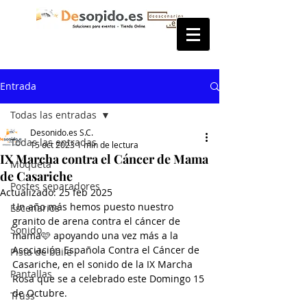
Entrada
Todas las entradas
Desonido.es S.C.
Todas las entradas
15 oct 2023
1 min de lectura
IX Marcha contra el Cáncer de Mama
Moqueta
de Casariche
Postes separadores
Actualizado:
25 feb 2025
Un año más hemos puesto nuestro 
Escenarios
granito de arena contra el cáncer de 
Sonido
mama🩷 apoyando una vez más a la 
Asociación Española Contra el Cáncer de 
Pista de baile
Casariche, en el sonido de la IX Marcha 
Pantallas
Rosa que se a celebrado este Domingo 15 
de Octubre.
Truss