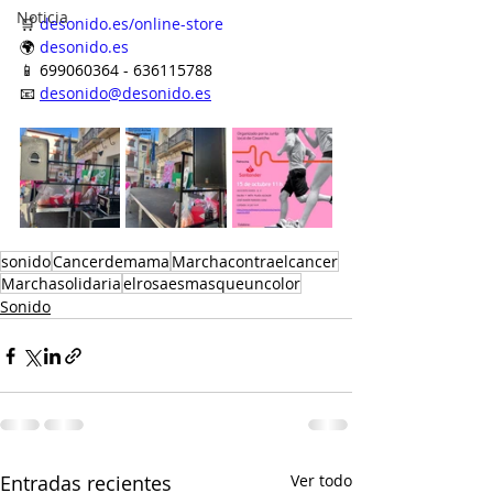
Noticia
🛒 
desonido.es/online-store
🌍 
desonido.es
📱 699060364 - 636115788
📧 
desonido@desonido.es
sonido
Cancerdemama
Marchacontraelcancer
Marchasolidaria
elrosaesmasqueuncolor
Sonido
Entradas recientes
Ver todo