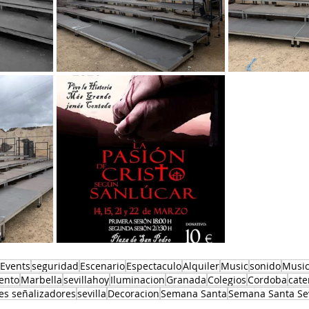
Events
seguridad
Escenario
Espectaculo
Alquiler
Music
sonido
Musi
ento
Marbella
sevillahoy
Iluminacion
Granada
Colegios
Cordoba
cate
es señalizadores
sevilla
Decoracion
Semana Santa
Semana Santa Sev