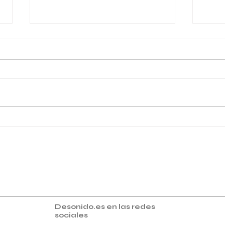
Coronación Canónica de la
Mont
Virgen de la Piedad de
Marí
Albaida
Angu
May
Desonido.es en las redes
sociales