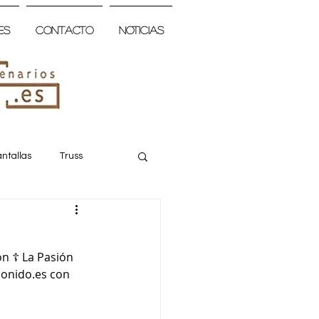
es
Contacto
Noticias
ntallas
Truss
 ☦️ La Pasión 
sonido.es con 