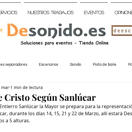
ervicios
Nuestros trabajos
Eventos
Opinion
tes separadores
Escenarios
Sonido
Pista de baile
Pa
 mar
1 min de lectura
e Cristo Según Sanlúcar
tierro Sanlúcar la Mayor se prepara para la representación
ar, durante los días 14, 15, 21 y 22 de Marzo, allí estará De
s a 5 alturas.