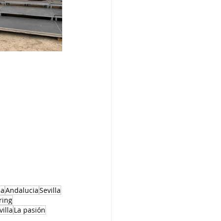
ca
Andalucia
Sevilla
ring
illa
La pasión