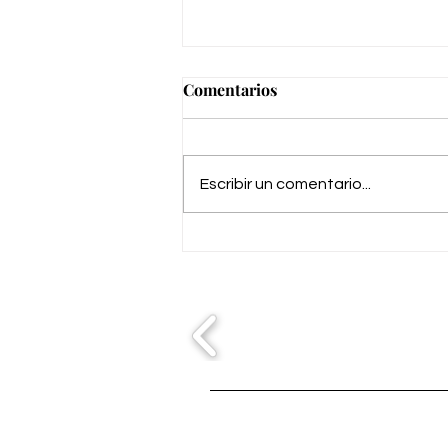
Comentarios
Escribir un comentario...
Coronación pontificia
Nuestra Señora del Carmen
de Montoro