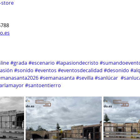
-store
5788
o.es
line
#grada
#escenario
#lapasiondecristo
#sumandoevento
asión
#sonido
#eventos
#eventosdecalidad
#desonido
#alq
emanasanta2026
#semanasanta
#sevilla
#sanlúcar
#sanluc
carlamayor
#santoentierro