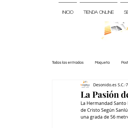
Inicio
Tienda Online
S
Todas las entradas
Moqueta
Pos
Desonido.es S.C.
7
Noticia
La Pasión d
La Hermandad Santo En
de Cristo Según Sanlúc
una grada de 56 metro