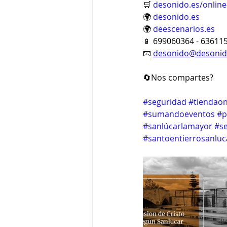
🛒 
desonido.es/online
🌍 
desonido.es
🌍 
deescenarios.es
📱 699060364 - 63611
📧 
desonido@desonid
🔄Nos compartes?
#seguridad
#tiendaon
#sumandoeventos
#p
#sanlúcarlamayor
#s
#santoentierrosanlu