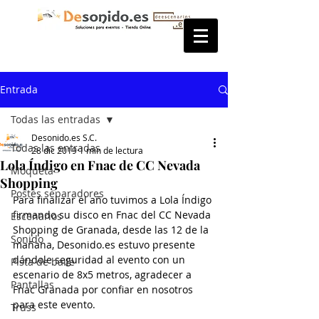
Entrada
Todas las entradas
Desonido.es S.C.
Todas las entradas
28 dic 2019
1 min de lectura
Lola Índigo en Fnac de CC Nevada
Moqueta
Shopping
Postes separadores
Para finalizar el año tuvimos a Lola Índigo 
firmando su disco en Fnac del CC Nevada 
Escenarios
Shopping de Granada, desde las 12 de la 
Sonido
mañana, Desonido.es estuvo presente 
dándole seguridad al evento con un 
Pista de baile
escenario de 8x5 metros, agradecer a 
Pantallas
Fnac Granada por confiar en nosotros 
para este evento.
Truss