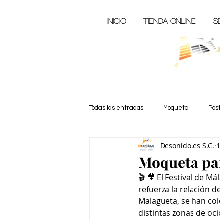
Inicio
Tienda Online
S
Todas las entradas
Moqueta
Pos
Desonido.es S.C.
1
Noticia
Moqueta par
🎬 🎥 El Festival de M
refuerza la relación d
Malagueta, se han col
distintas zonas de oci