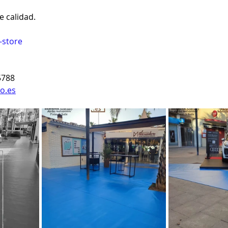
 calidad.
-store
5788
o.es