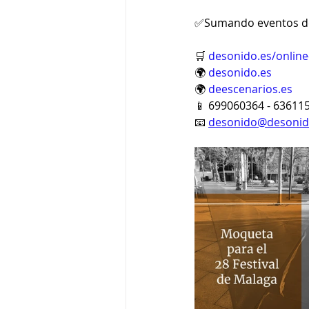
✅Sumando eventos de
🛒 
desonido.es/online
🌍 
desonido.es
🌍 
deescenarios.es
📱 699060364 - 63611
📧 
desonido@desonid