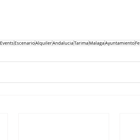
Events
Escenario
Alquiler
Andalucia
Tarima
Malaga
Ayuntamiento
Fe