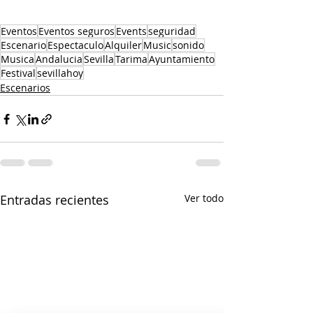
Eventos
Eventos seguros
Events
seguridad
Escenario
Espectaculo
Alquiler
Music
sonido
Musica
Andalucia
Sevilla
Tarima
Ayuntamiento
Festival
sevillahoy
Escenarios
Entradas recientes
Ver todo