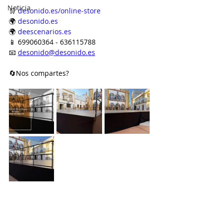
Noticia
🛒 
desonido.es/online-store
🌍 
desonido.es
🌍 
deescenarios.es
📱 699060364 - 636115788
📧 
desonido@desonido.es
🔄Nos compartes?