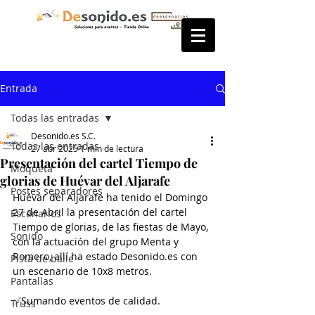
Entrada
Todas las entradas
Desonido.es S.C.
Todas las entradas
27 abr 2025
1 min de lectura
Presentación del cartel Tiempo de
Moqueta
glorias de Huévar del Aljarafe
Postes separadores
Huévar del Aljarafe ha tenido el Domingo 
27 de Abril la presentación del cartel 
Escenarios
Tiempo de glorias, de las fiestas de Mayo, 
Sonido
con la actuación del grupo Menta y 
Romero, allí ha estado Desonido.es con 
Pista de baile
un escenario de 10x8 metros.
Pantallas
✅Sumando eventos de calidad.
Truss