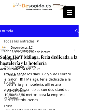
Entrada
Todas las entradas
Desonido.es S.C.
Todas las entradas
30 ene 2025
1 min de lectura
Salón H&T Málaga, feria dedicada a la
Moqueta
hostelería y la hotelería
Postes separadores
Actualizado:
24 feb 2025
FYCMA acoge los días 3, 4 y 5 de Febrero 
Escenarios
el Salón H&T Málaga, feria dedicada a la 
Sonido
hostelería y la hotelería, allí estará 
presente Desonido.es con dos stand de 
Pista de baile
10,50x5x3,50 metros para la empresa 
Pantallas
ARLO Distribuciones.
Truss