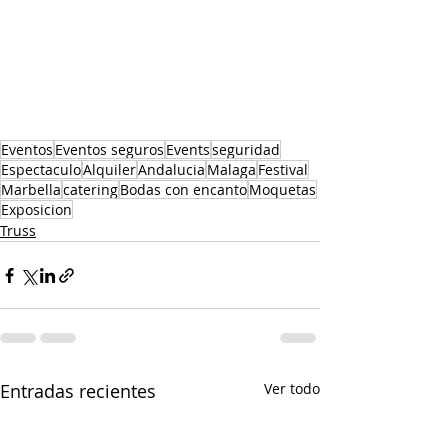
Eventos
Eventos seguros
Events
seguridad
Espectaculo
Alquiler
Andalucia
Malaga
Festival
Marbella
catering
Bodas con encanto
Moquetas
Exposicion
Truss
Entradas recientes
Ver todo