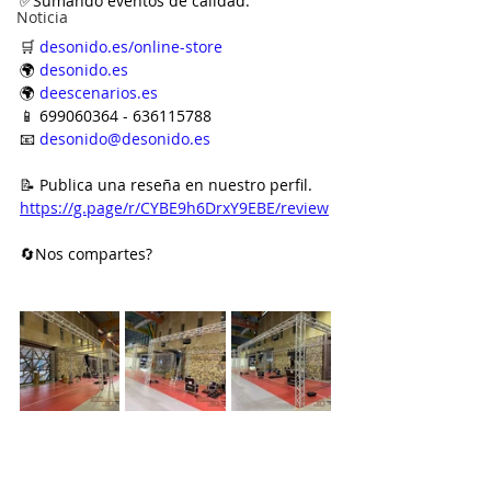
✅Sumando eventos de calidad.
Noticia
🛒 
desonido.es/online-store
🌍 
desonido.es
🌍 
deescenarios.es
📱 699060364 - 636115788
📧 
desonido@desonido.es
📝 Publica una reseña en nuestro perfil.
https://g.page/r/CYBE9h6DrxY9EBE/review
🔄Nos compartes?