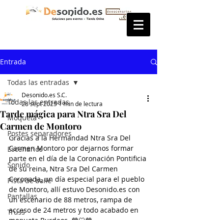
Entrada
Todas las entradas
Desonido.es S.C.
Todas las entradas
28 sept 2025
1 min de lectura
Tarde mágica para Ntra Sra Del
Moqueta
Carmen de Montoro
Postes separadores
Gracias a la Hermandad Ntra Sra Del 
Carmen Montoro por dejarnos formar 
Escenarios
parte en el día de la Coronación Pontificia 
Sonido
de su reina, Ntra Sra Del Carmen 
Coronada, un día especial para el pueblo 
Pista de baile
de Montoro, allí estuvo Desonido.es con 
Pantallas
un escenario de 88 metros, rampa de 
acceso de 24 metros y todo acabado en 
Truss