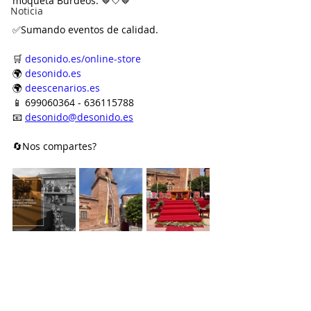
moqueta Burdeos. 🤎🤍🤎
Noticia
✅Sumando eventos de calidad.
🛒 
desonido.es/online-store
🌍 
desonido.es
🌍 
deescenarios.es
📱 699060364 - 636115788
📧 
desonido@desonido.es
🔄Nos compartes?