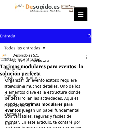
Entrada
Todas las entradas
Desonido.es S.C.
Todas las entradas
26 feb
4 min de lectura
Tarimas modulares para eventos: la
Moqueta
solución perfecta
Postes separadores
Organizar un evento exitoso requiere 
atención a muchos detalles. Uno de los 
Escenarios
elementos clave es la estructura donde 
Sonido
se desarrollan las actividades. Aquí es 
donde las 
tarimas modulares para 
Pista de baile
eventos
 juegan un papel fundamental. 
Pantallas
Son versátiles, seguras y fáciles de 
montar. En este artículo, te contaré por 
Truss