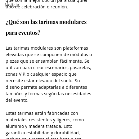
qué son la mejor opción para cualquier 
Noticia
tipo de celebración o reunión.
¿Qué son las tarimas modulares 
para eventos?
Las tarimas modulares son plataformas 
elevadas que se componen de módulos o 
piezas que se ensamblan fácilmente. Se 
utilizan para crear escenarios, pasarelas, 
zonas VIP, o cualquier espacio que 
necesite estar elevado del suelo. Su 
diseño permite adaptarlas a diferentes 
tamaños y formas según las necesidades 
del evento.
Estas tarimas están fabricadas con 
materiales resistentes y ligeros, como 
aluminio y madera tratada. Esto 
garantiza estabilidad y durabilidad, 