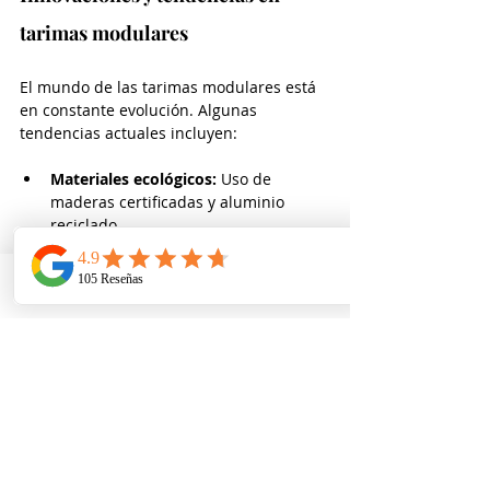
tarimas modulares
El mundo de las tarimas modulares está 
en constante evolución. Algunas 
tendencias actuales incluyen:
Materiales ecológicos:
 Uso de 
maderas certificadas y aluminio 
reciclado.
Diseños personalizados:
 Tarimas con 
formas curvas o integradas con 
tecnología LED.
Telefono
Email
Ubicacion
Sistemas de montaje rápido:
 Para 
reducir tiempos y costos.
Integración con sistemas 
audiovisuales:
 Escenarios con 
plataformas que incorporan cables y 
conexiones ocultas.
Estas innovaciones mejoran la 