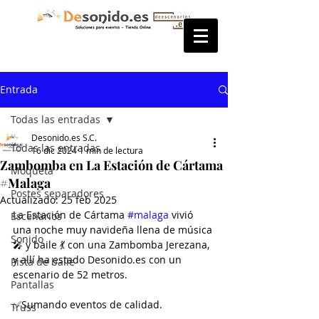
Entrada
Todas las entradas
Desonido.es S.C.
Todas las entradas
16 dic 2024
1 min de lectura
Zambomba en La Estación de Cártama
Moqueta
#Malaga
Postes separadores
Actualizado:
25 feb 2025
La Estación de Cártama 
#malaga
 vivió 
Escenarios
una noche muy navideña llena de música 
Sonido
🎤 y baile 💃 con una Zambomba Jerezana, 
y allí ha estado Desonido.es con un 
Pista de baile
escenario de 52 metros.
Pantallas
✅Sumando eventos de calidad.
Truss