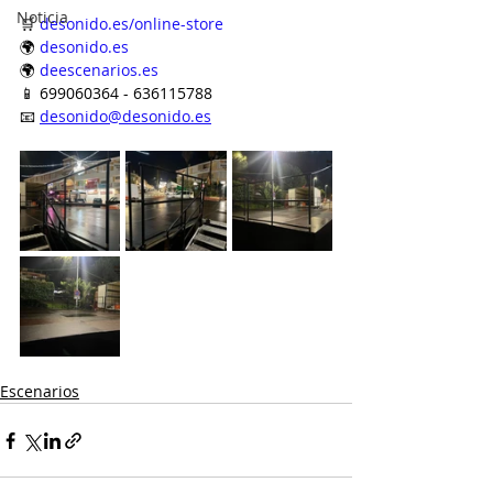
Noticia
🛒 
desonido.es/online-store
🌍 
desonido.es
🌍 
deescenarios.es
📱 699060364 - 636115788
📧 
desonido@desonido.es
Escenarios