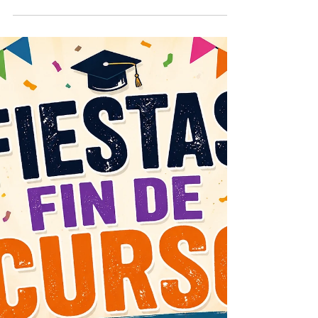
¡Qué noche tan increíble en la Plaza de Toros de
Estepona! Nos transportamos a la Cuba más
auténtica con el espectáculo ‘Una Noche en La
Habana’. La Bernáldez Latin Jazz Orchestra nos
deleitó con un recorrido por los grandes clásicos
de la música cubana. Fue una velada llena de
emoción, elegancia y sabor habanero, que nos
hizo sentir como si estuviéramos en la mágica
Habana de los años 50 y 60. Estepona brilló como
un gran escenario para la cultura y la música en
directo. ¡