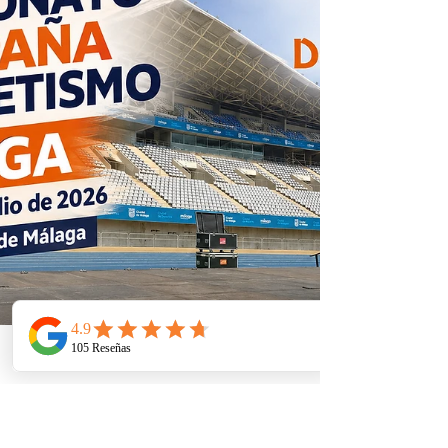
querido! Estas fiestas en honor a la Virgen del
Carmen son siempre un éxito, y este año
Desonido.es estuvo allí con un escenario de 190
metros. 🛒 desonido.es/online-store 🌍
desonido.es 🌍 deescenarios.es 📱 699060364 -
636115788 📧 desonido@desonido.es 🔄Nos
compartes?
Telefono
Email
Ubicacion