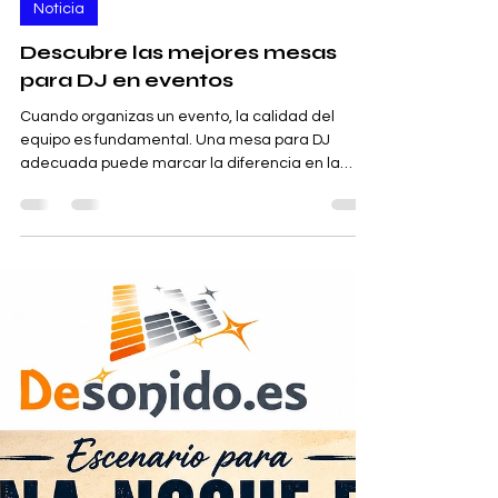
Desonido.es S.C.
hace 6 días
3 min de lectura
Noticia
Descubre las mejores mesas
para DJ en eventos
Cuando organizas un evento, la calidad del
equipo es fundamental. Una mesa para DJ
adecuada puede marcar la diferencia en la
experiencia musical. Por eso, hoy quiero
compartir contigo todo lo que necesitas saber
para elegir las mejores mesas para DJ en
eventos. Te contaré qué características buscar,
tipos disponibles y dónde encontrarlas con
confianza. ¿Por qué elegir mesas para DJ
eventos de calidad? La mesa para DJ es el
soporte principal donde se colocan los equipos
de mez