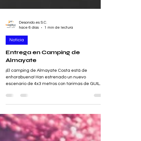
Desonido.es S.C.
hace 6 días
1 min de lectura
Noticia
Entrega en Camping de
Almayate
¡El camping de Almayate Costa está de
enhorabuena! Han estrenado un nuevo
escenario de 4x3 metros con tarimas de GUIL
TM300. Este nuevo escenario garantiza la
máxima seguridad para todos los eventos que
se celebren en el camping. ¡A disfrutar! 🛒
desonido.es/online-store 🌍 desonido.es 🌍
deescenarios.es 📱 699060364 - 636115788 📧
desonido@desonido.es 🔄Nos compartes?