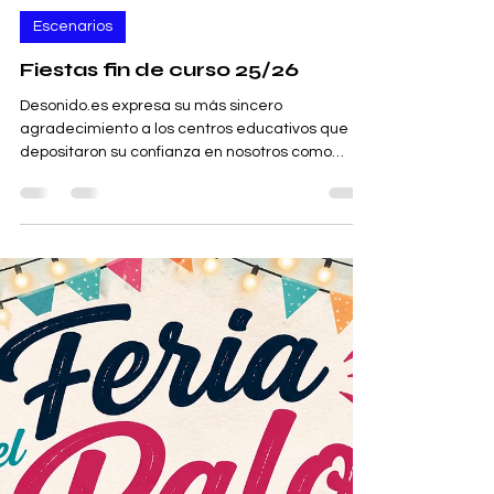
Desonido.es S.C.
30 jul
1 min de lectura
Escenarios
Fiestas fin de curso 25/26
Desonido.es expresa su más sincero
agradecimiento a los centros educativos que
depositaron su confianza en nosotros como
proveedores de escenarios para las
celebraciones de fin de curso 2025/2026.
Nuestro compromiso con la seguridad de los
protagonistas de estas festividades fue
inquebrantable. 📌Colegio Bilingüe La Latina de
Marbella 📌Colegio Reina Sofía de Morón de la
Frontera 📌Colegio Vicente Alexandre de Dos
Hermanas 📌ÍES Christine Picasso de Málaga 📌
IESCarlos Haya d