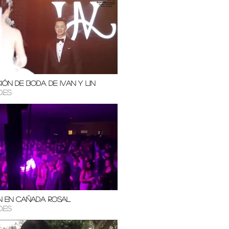
ón de Boda de Ivan y Lin
.es
n en Cañada Rosal
.es