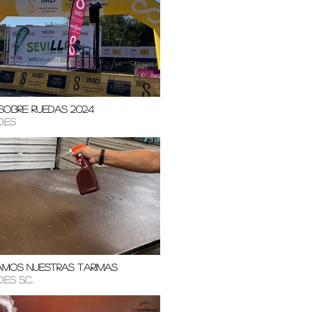
 sobre Ruedas 2024
.es
damos nuestras tarimas
es S.C.