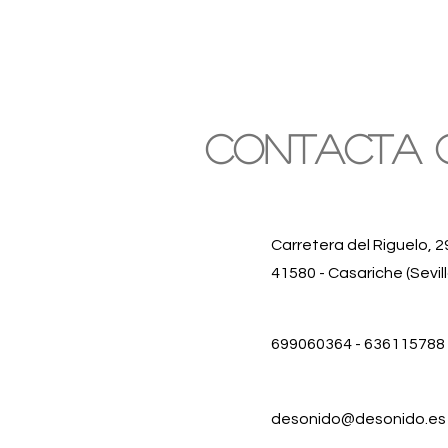
Contacta 
Carretera del Riguelo, 2
41580 - Casariche (Sevill
699060364 - 636115788
desonido@desonido.es