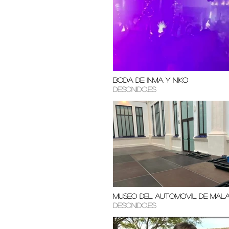
Boda de Inma y Niko
Desonido.es
Museo del Automovil de Mal
Desonido.es