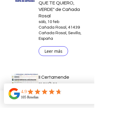
QUE TE QUIERO,
VERDE" de Cañada
Rosal
sáb, 10 feb
Cañada Rosal, 41439
Cañada Rosal, Sevilla,
España
Leer más
II Certamende
marchas
procesionales de
Huevar del Aljarafe
Telefono
Email
Ubicacion
sáb, 10 feb
Huévar del Aljarafe,
41830 Huévar del
Aljarafe, Sevilla,
España