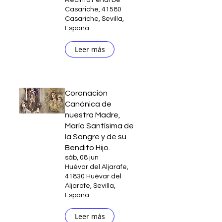
Recinto Ferial De
Casariche, 41580
Casariche, Sevilla,
España
Leer más
Coronación
Canónica de
nuestra Madre,
María Santísima de
la Sangre y de su
Bendito Hijo.
sáb, 08 jun
Huévar del Aljarafe,
41830 Huévar del
Aljarafe, Sevilla,
España
Leer más