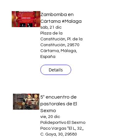
Zambomba en
Cártama #Malaga
sáb, 21 dic
Plaza de la
Constitución, Pl. de la
Constitución, 29570
Cártama, Málaga,
España
Details
5º encuentro de
pastorales de El
Sexmo
vie, 20 dic
Polideportivo El Sexmo
Paco Vargas “El L, 32,,
C. Goya, 30, 29580