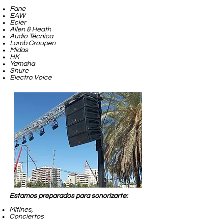
Fane
EAW
Ecler
Allen & Heath
Audio
Técnica
Lamb Groupen
Midas
HK
Yamaha
Shure
Electro Voice
Estamos preparados para sonorizarte:
Mítines,
Conciertos