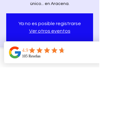
único... en Aracena.
Ya no es posible registrarse
Ver otros eventos
Horario y ubicación
Telefono
Email
Ubicacion
31 jul 2025, 19:00 – 03 ago 2025, 4:00
Aracena, 21200 Aracena, Huelva, España
Compartir este evento