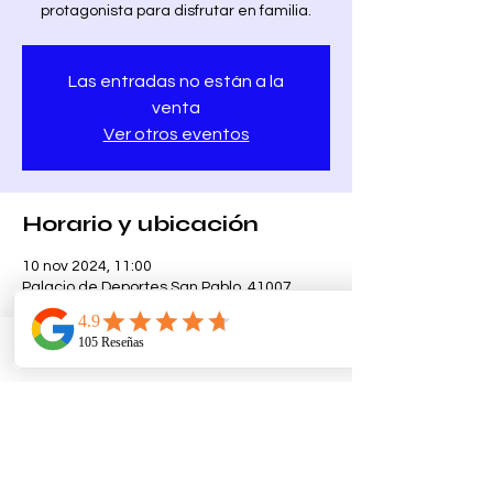
protagonista para disfrutar en familia.
Las entradas no están a la
venta
Ver otros eventos
Horario y ubicación
10 nov 2024, 11:00
Palacio de Deportes San Pablo, 41007
Sevilla, España
Telefono
Email
Ubicacion
Acerca del evento
Evento deportivo donde 
Desonido.es
 está 
presente con el sonido, escenario y 
trasera de Truss para escenario.