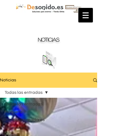
Noticias
Noticias
Todas las entradas
Todas las entradas
Moqueta
Postes separadores
Escenarios
Sonido