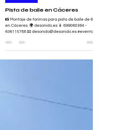
Desonido.es S.C.
11 dic 2021
1 min de lectura
Pista de baile
Pista de baile en Cáceres
📸 Montaje de tarimas para pista de baile de 6x5
en Cáceres. 🌍 desonido.es 📱 699060364 -
636115788 📧 desonido@desonido.es #eventos...