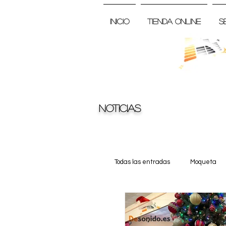
Inicio
Tienda Online
S
Noticias
Todas las entradas
Moqueta
Truss
Noticia