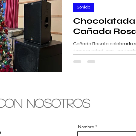
Sonido
Chocolatada
Cañada Rosa
Cañada Rosal a celebrado 
tercera edad, con una tarde
ambiente navideño. ✅Suma
calidad....
con nosotros
Nombre
9