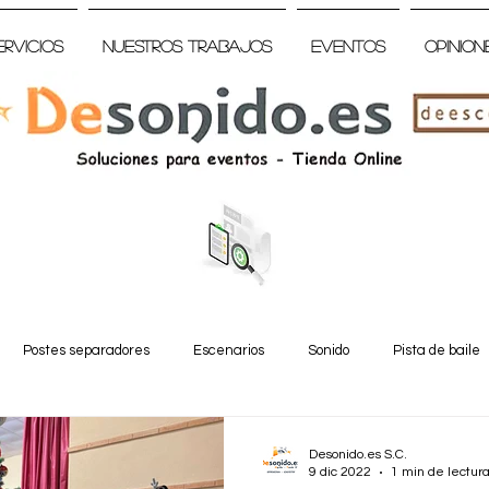
ervicios
Nuestros trabajos
Eventos
Opinion
Postes separadores
Escenarios
Sonido
Pista de baile
Desonido.es S.C.
9 dic 2022
1 min de lectur