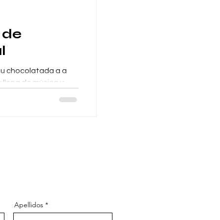
 de
l
su chocolatada a a
 llena de música y
ndo eventos de
Apellidos