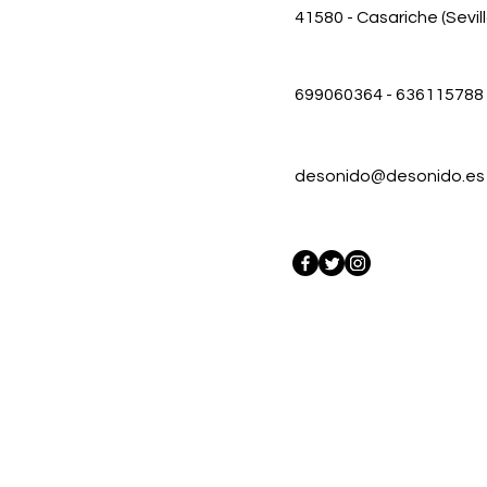
41580 - Casariche (Sevill
699060364 - 636115788
desonido@desonido.es