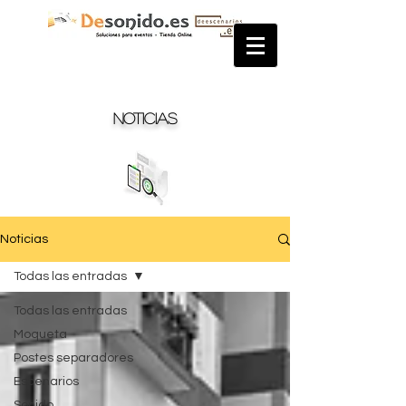
Noticias
Noticias
Todas las entradas
Todas las entradas
Moqueta
Postes separadores
Escenarios
Sonido