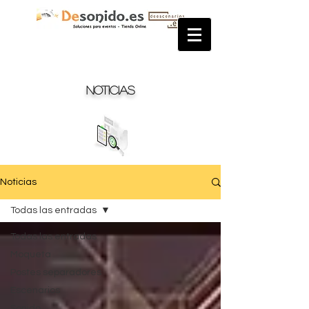
Noticias
Noticias
Todas las entradas
Todas las entradas
Moqueta
Postes separadores
Escenarios
Sonido