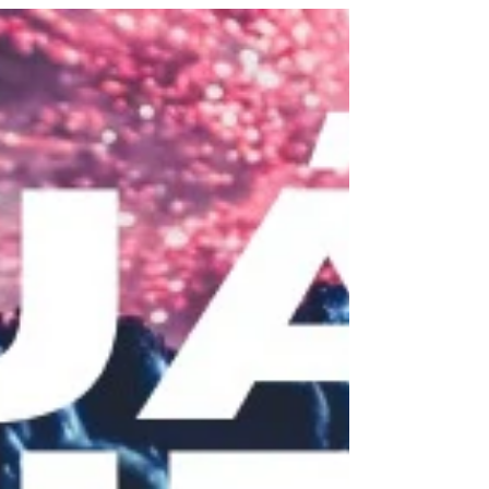
se celebren en el camping. ¡A disfrutar! 🛒
desonido.es/online-store 🌍 desonido.es 🌍
deescenarios.es 📱 699060364 - 636115788 📧
desonido@desonido.es 🔄Nos compartes?