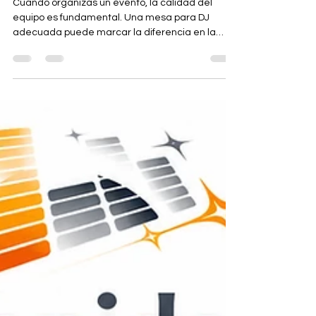
Descubre las mejores mesas
para DJ en eventos
Cuando organizas un evento, la calidad del
equipo es fundamental. Una mesa para DJ
adecuada puede marcar la diferencia en la
experiencia musical. Por eso, hoy quiero
compartir contigo todo lo que necesitas saber
para elegir las mejores mesas para DJ en
eventos. Te contaré qué características buscar,
tipos disponibles y dónde encontrarlas con
confianza. ¿Por qué elegir mesas para DJ
eventos de calidad? La mesa para DJ es el
soporte principal donde se colocan los equipos
de mez