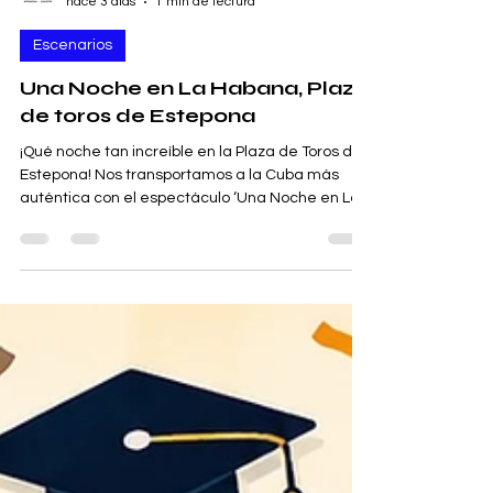
Desonido.es S.C.
hace 3 días
1 min de lectura
Escenarios
Una Noche en La Habana, Plaza
de toros de Estepona
¡Qué noche tan increíble en la Plaza de Toros de
Estepona! Nos transportamos a la Cuba más
auténtica con el espectáculo ‘Una Noche en La
Habana’. La Bernáldez Latin Jazz Orchestra nos
deleitó con un recorrido por los grandes clásicos
de la música cubana. Fue una velada llena de
emoción, elegancia y sabor habanero, que nos
hizo sentir como si estuviéramos en la mágica
Habana de los años 50 y 60. Estepona brilló como
un gran escenario para la cultura y la música en
directo. ¡