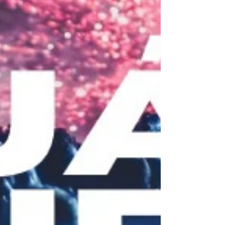
deescenarios.es 📱 699060364 - 636115788 📧
desonido@desonido.es 🔄Nos compartes?