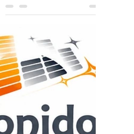
Cuando organizas un evento, la calidad del
equipo es fundamental. Una mesa para DJ
adecuada puede marcar la diferencia en la
experiencia musical. Por eso, hoy quiero
compartir contigo todo lo que necesitas saber
para elegir las mejores mesas para DJ en
eventos. Te contaré qué características buscar,
tipos disponibles y dónde encontrarlas con
confianza. ¿Por qué elegir mesas para DJ
eventos de calidad? La mesa para DJ es el
soporte principal donde se colocan los equipos
de mez