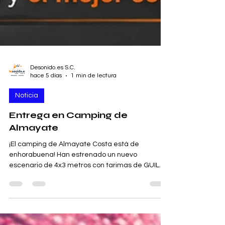
Desonido.es S.C.
hace 5 días
1 min de lectura
Noticia
Entrega en Camping de
Almayate
¡El camping de Almayate Costa está de
enhorabuena! Han estrenado un nuevo
escenario de 4x3 metros con tarimas de GUIL
TM300. Este nuevo escenario garantiza la
máxima seguridad para todos los eventos que
se celebren en el camping. ¡A disfrutar! 🛒
desonido.es/online-store 🌍 desonido.es 🌍