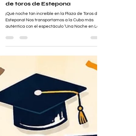
hace 5 días
1 min de lectura
Escenarios
Una Noche en La Habana, Plaza
de toros de Estepona
¡Qué noche tan increíble en la Plaza de Toros de
Estepona! Nos transportamos a la Cuba más
auténtica con el espectáculo ‘Una Noche en La
Habana’. La Bernáldez Latin Jazz Orchestra nos
deleitó con un recorrido por los grandes clásicos
de la música cubana. Fue una velada llena de
emoción, elegancia y sabor habanero, que nos
hizo sentir como si estuviéramos en la mágica
Habana de los años 50 y 60. Estepona brilló como
un gran escenario para la cultura y la música en
directo. ¡