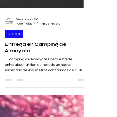
Desonido.es S.C.
hace 4 días
1 min de lectura
Noticia
Entrega en Camping de
Almayate
¡El camping de Almayate Costa está de
enhorabuena! Han estrenado un nuevo
escenario de 4x3 metros con tarimas de GUIL
TM300. Este nuevo escenario garantiza la
máxima seguridad para todos los eventos que
se celebren en el camping. ¡A disfrutar! 🛒
desonido.es/online-store 🌍 desonido.es 🌍
deescenarios.es 📱 699060364 - 636115788 📧
desonido@desonido.es 🔄Nos compartes?