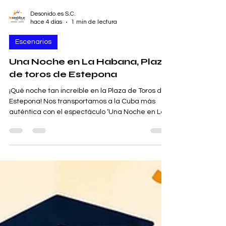
Desonido.es S.C.
hace 4 días
1 min de lectura
Escenarios
Una Noche en La Habana, Plaza
de toros de Estepona
¡Qué noche tan increíble en la Plaza de Toros de
Estepona! Nos transportamos a la Cuba más
auténtica con el espectáculo ‘Una Noche en La
Habana’. La Bernáldez Latin Jazz Orchestra nos
deleitó con un recorrido por los grandes clásicos
de la música cubana. Fue una velada llena de
emoción, elegancia y sabor habanero, que nos
hizo sentir como si estuviéramos en la mágica
Habana de los años 50 y 60. Estepona brilló como
un gran escenario para la cultura y la música en