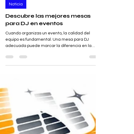
Desonido.es S.C.
hace 4 días
3 min de lectura
Noticia
Descubre las mejores mesas
para DJ en eventos
Cuando organizas un evento, la calidad del
equipo es fundamental. Una mesa para DJ
adecuada puede marcar la diferencia en la
experiencia musical. Por eso, hoy quiero
compartir contigo todo lo que necesitas saber
para elegir las mejores mesas para DJ en
eventos. Te contaré qué características buscar,
tipos disponibles y dónde encontrarlas con
confianza. ¿Por qué elegir mesas para DJ
eventos de calidad? La mesa para DJ es el
soporte principal donde se colocan los equipos
de mez