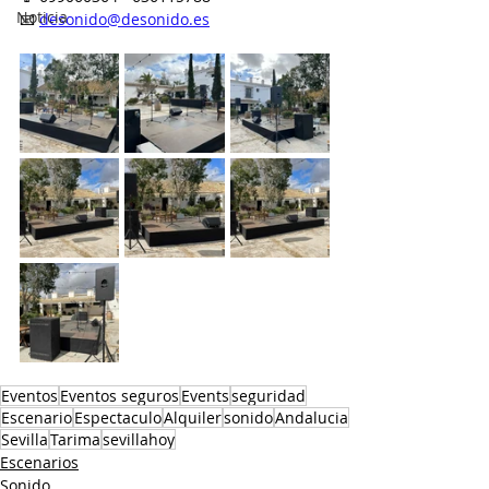
Noticia
📧 
desonido@desonido.es
Eventos
Eventos seguros
Events
seguridad
Escenario
Espectaculo
Alquiler
sonido
Andalucia
Sevilla
Tarima
sevillahoy
Escenarios
Sonido