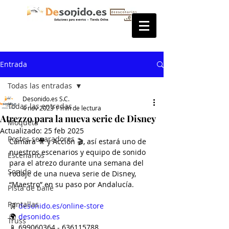
Entrada
Todas las entradas
Desonido.es S.C.
Todas las entradas
4 nov 2023
1 min de lectura
Atrezzo para la nueva serie de Disney
Moqueta
Actualizado:
25 feb 2025
Postes separadores
Cámara 🎥 y Acción 🎬, así estará uno de 
nuestros escenarios y equipo de sonido 
Escenarios
para el atrezo durante una semana del 
Sonido
rodaje de una nueva serie de Disney, 
“Maestro” en su paso por Andalucía.
Pista de baile
Pantallas
🛒 
desonido.es/online-store
🌍 
desonido.es
Truss
📱 699060364 - 636115788