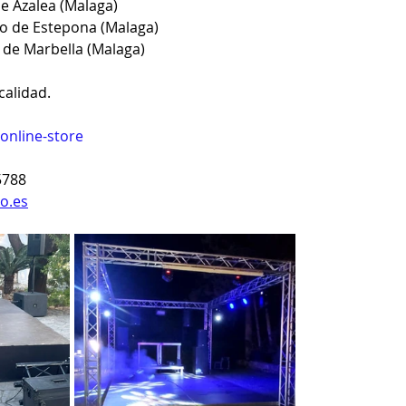
de Azalea (Malaga)
co de Estepona (Malaga)
 de Marbella (Malaga)
alidad.
online-store
5788
o.es