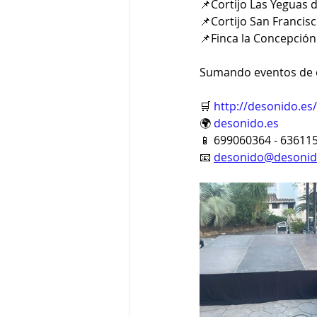
📌Cortijo Las Yeguas 
📌Cortijo San Francis
📌Finca la Concepción
Sumando eventos de c
🛒 
http://desonido.es/
🌍 
desonido.es
📱 699060364 - 63611
📧 
desonido@desonid