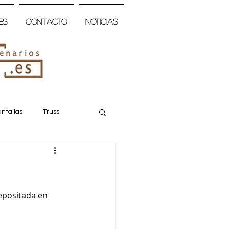
es
Contacto
Noticias
ntallas
Truss
epositada en 