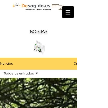
Noticias
Noticias
Todas las entradas
Todas las entradas
Moqueta
Postes separadores
Escenarios
Sonido