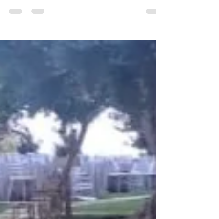
Escenario de 4x4 metros para boda 👰‍♀️🤵‍♂️ en
Guillena #sevilla Gracias a los amigos de Magic
Sound2.0 🔊🔊 🛒 sonicuatro.com 🌍...