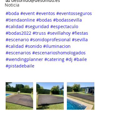
📧 desonido@desonido.es
Noticia
#boda
#event
#eventos
#eventosseguros
#tiendaonline
#bodas
#bodassevilla
#calidad
#seguridad
#espectaculo
#bodas2022
#truss
#sevillahoy
#fiestas
#escenario
#sonidoprofesional
#sevilla
#calidad
#sonido
#iluminacion
#escenarios
#escenarioshomologados
#wendingplanner
#catering
#dj
#baile
#pistadebaile