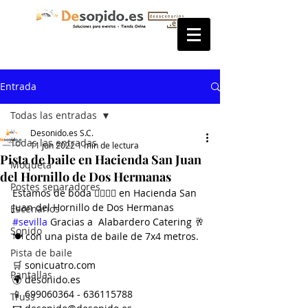
Entrada
Todas las entradas
Desonido.es S.C.
Todas las entradas
11 jun 2022
1 min de lectura
Pista de baile en Hacienda San Juan
Moqueta
del Hornillo de Dos Hermanas
Postes separadores
Estamos de boda 👰‍♀️🤵‍♂️ en Hacienda San 
Juan del Hornillo de Dos Hermanas 
Escenarios
#sevilla
 Gracias a  Alabardero Catering 🥂
Sonido
🍽 con una pista de baile de 7x4 metros.
Pista de baile
🛒 sonicuatro.com
Pantallas
🌍 desonido.es
📱 699060364 - 636115788
Truss