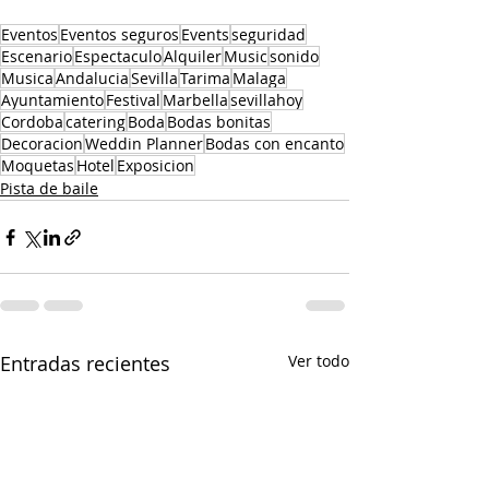
Eventos
Eventos seguros
Events
seguridad
Escenario
Espectaculo
Alquiler
Music
sonido
Musica
Andalucia
Sevilla
Tarima
Malaga
Ayuntamiento
Festival
Marbella
sevillahoy
Cordoba
catering
Boda
Bodas bonitas
Decoracion
Weddin Planner
Bodas con encanto
Moquetas
Hotel
Exposicion
Pista de baile
Entradas recientes
Ver todo