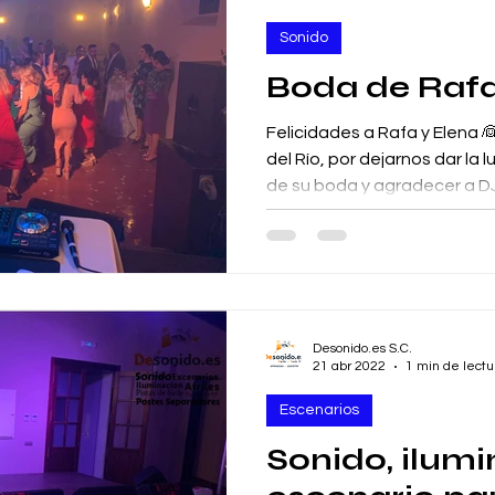
Sonido
Boda de Rafa
Felicidades a Rafa y Elena 
del Río, por dejarnos dar la luz y sonido a la fiesta
de su boda y agradecer a DJ
Desonido.es S.C.
21 abr 2022
1 min de lectu
Escenarios
Sonido, ilumi