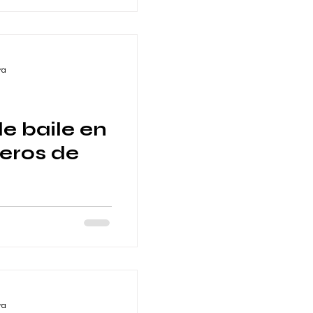
ra
e baile en
eros de
 Canasteros de
 de su nueva pista
2x1 de GUIL Event...
ra