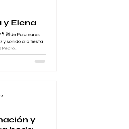
 y Elena
👰🤵🏼de Palomares
 Pedro...
ra
nación y