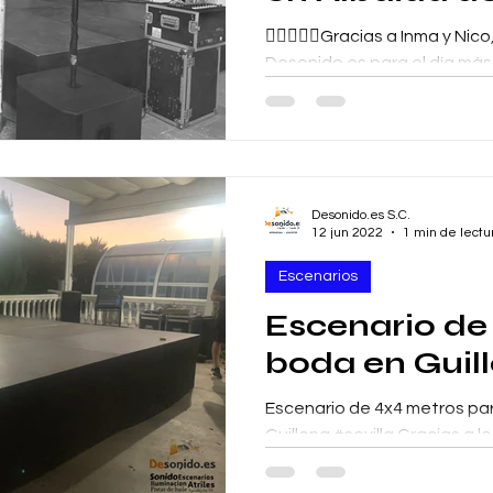
👰‍♀️🤵🏼‍♂️Gracias a Inma y Nic
Desonido.es para el día más
vidas, estuvimos en Albaida d
Desonido.es S.C.
12 jun 2022
1 min de lectu
Escenarios
Escenario de
boda en Guil
Escenario de 4x4 metros para 
Guillena #sevilla Gracias a 
Sound2.0 🔊🔊 🛒 sonicuatro.