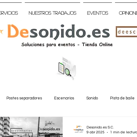
ervicios
Nuestros trabajos
Eventos
Opinion
Postes separadores
Escenarios
Sonido
Pista de baile
Desonido.es S.C.
9 abr 2025
1 min de lectur