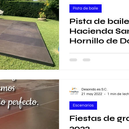
Pista de baile
Pista de bail
Hacienda San
Hornillo de D
Hermanas
Estamos de boda 👰‍♀️🤵‍♂️ e
Hornillo de Dos Hermanas #se
Alabardero Catering 🥂🍽 con
Desonido.es S.C.
21 may 2022
1 min de lect
Escenarios
Fiestas de g
2022