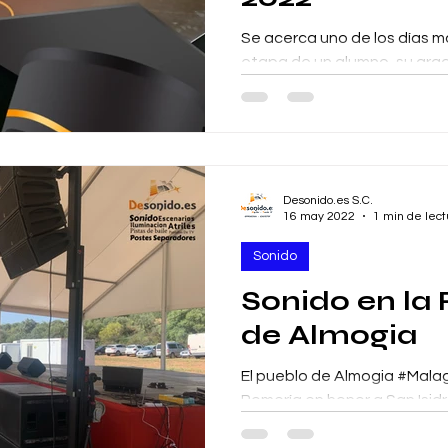
Se acerca uno de los días m
etapa de un alumno, su grad
los colegios se preparan para
Desonido.es S.C.
16 may 2022
1 min de lect
Sonido
Sonido en la
de Almogia
El pueblo de Almogia #Mala
Romería en honor a San Isid
fiesta llena de baile y divers