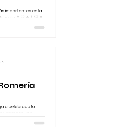
ás importantes en la
uación 👨🏻‍🎓👩🏻‍🎓,
...
ura
 Romería
ga a celebrado la
ro Labrador, una
ión en donde no...