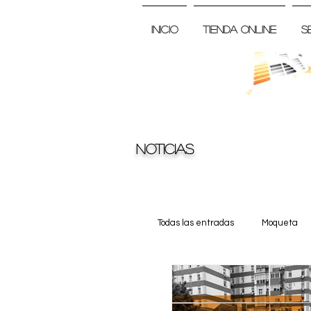
Inicio
Tienda Online
S
Noticias
Todas las entradas
Moqueta
Truss
Noticia