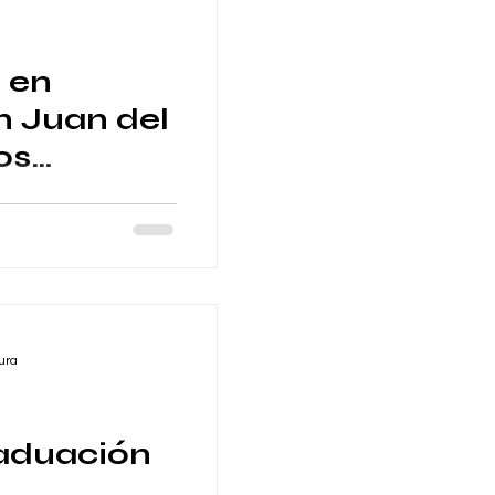
e en
 Juan del
os
n Hacienda San Juan del
villa Gracias a
 una pista...
ura
raduación