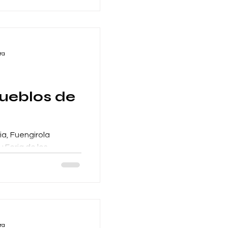
ra
pueblos de
ia, Fuengirola
 Feria de los
e reúnen culturas de
ra