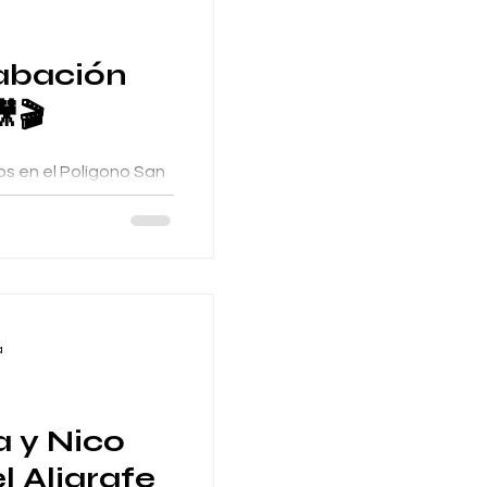
rabación
🎬
s en el Polígono San
metros con tarimas
icie totalmente...
a
 y Nico
l Aljarafe