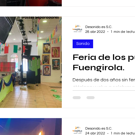
Desonido.es S.C.
28 abr 2022
1 min de lectu
Sonido
Feria de los 
Fuengirola.
Después de dos años sin fer
#Malaga vuelve a celebrar su
pueblos, una fiesta donde s
todo...
Desonido.es S.C.
24 abr 2022
1 min de lectu