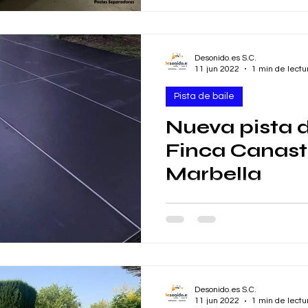
Desonido.es S.C.
11 jun 2022
1 min de lectu
Pista de baile
Nueva pista d
Finca Canast
Marbella
Nuestro cliente de la Finca
Marbella nos envía imágenes
de baile con tarimas TM300/
Desonido.es S.C.
11 jun 2022
1 min de lectu