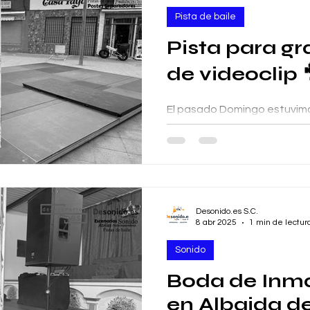
Pista de baile
Pista para g
de videoclip 
El pasado Domingo estuvimo
Pablo con una pista de 8x5 
TM440 para crear una superf
Desonido.es S.C.
8 abr 2025
1 min de lectur
Sonido
Boda de Inma
en Albaida de