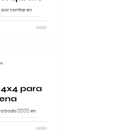
o, por confiar en
 importante de sus
el Aljarafe...
ra
 4x4 para
lena
boda 👰‍♀️🤵‍♂️ en
los amigos de Magic
com 🌍...