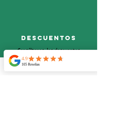
descuentos
Baliza de señalización intermitente led
Consúltanos
, los descuentos
Compre ahora
Baliza de señalización intermitente led
por grandes compras
Fabricante: Filial
REF 007343
€9.26
Telefono
Email
Ubicacion
Contacta
Contacta con nosotros por
teléfono,
WhatsApp
699060364
,