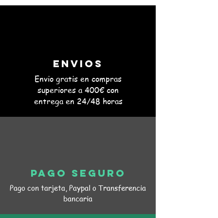
Envios
Envio gratis en compras
superiores a 400€ con
entrega en 24/48 horas
Baliza Led para vehículos
Compre ahora
Baliza Led para vehículos
Fabricante: Filial
REF 007350
€15.12
Pago seguro
Pago con tarjeta, Paypal o Transferencia
bancaria