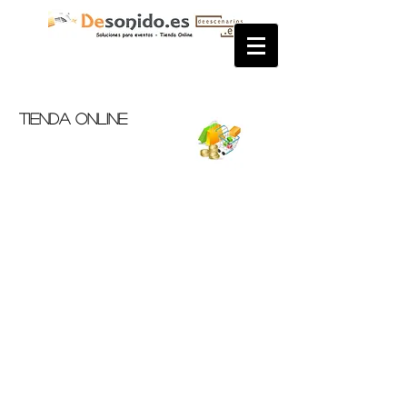
Tienda OnLine
Iluminación y balizas
Tienda
/
Señalización
/
Iluminación y balizas
Refinar por
Ordenar por
Filtros
Borrar todos
Filtros
Borrar todos
Buscar por frase
Borrar