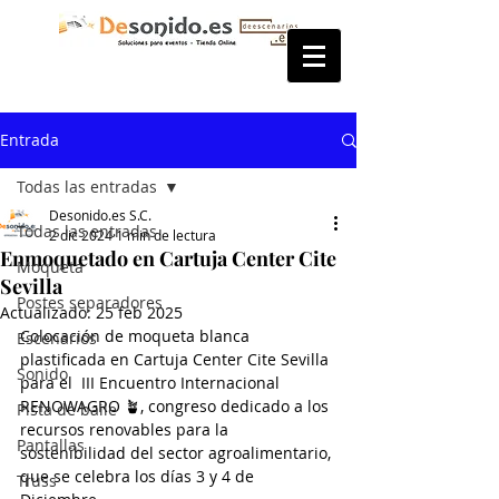
Entrada
Todas las entradas
Desonido.es S.C.
Todas las entradas
2 dic 2024
1 min de lectura
Enmoquetado en Cartuja Center Cite
Moqueta
Sevilla
Postes separadores
Actualizado:
25 feb 2025
Colocación de moqueta blanca 
Escenarios
plastificada en Cartuja Center Cite Sevilla 
Sonido
para el  III Encuentro Internacional 
RENOWAGRO 🪴, congreso dedicado a los 
Pista de baile
recursos renovables para la 
Pantallas
sostenibilidad del sector agroalimentario, 
que se celebra los días 3 y 4 de 
Truss