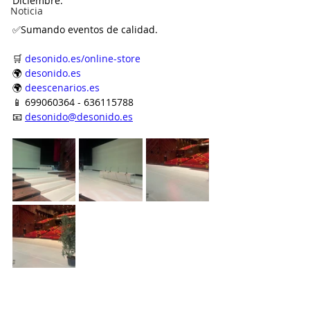
Diciembre.
Noticia
✅Sumando eventos de calidad.
🛒 
desonido.es/online-store
🌍 
desonido.es
🌍 
deescenarios.es
📱 699060364 - 636115788
📧 
desonido@desonido.es