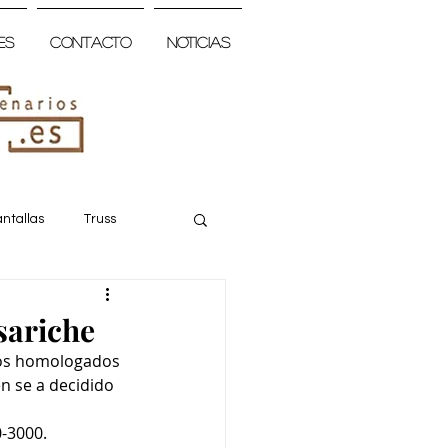
es
Contacto
Noticias
ntallas
Truss
sariche
ios homologados 
n se a decidido 
-3000.