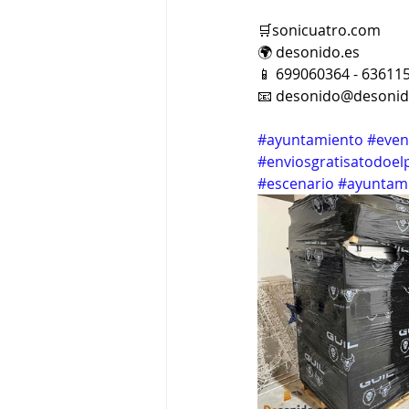
🛒sonicuatro.com
🌍 desonido.es
📱 699060364 - 63611
📧 desonido@desonid
#ayuntamiento
#even
#enviosgratisatodoel
#escenario
#ayuntam