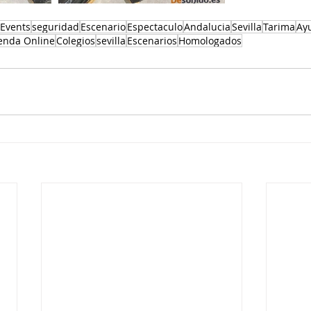
Events
seguridad
Escenario
Espectaculo
Andalucia
Sevilla
Tarima
Ay
enda Online
Colegios
sevilla
Escenarios
Homologados