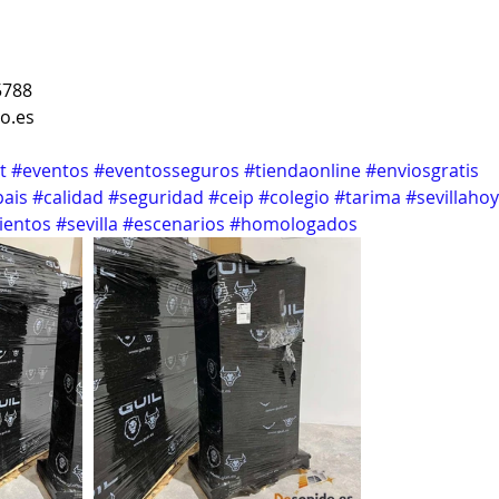
5788
o.es
t
#eventos
#eventosseguros
#tiendaonline
#enviosgratis
pais
#calidad
#seguridad
#ceip
#colegio
#tarima
#sevillahoy
ientos
#sevilla
#escenarios
#homologados