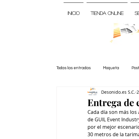
Inicio
Tienda Online
S
Todas las entradas
Moqueta
Pos
Desonido.es S.C.
2
Noticia
Entrega de 
Cada día son más los
de GUIL Event Industr
por el mejor escenari
30 metros de la tari