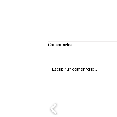
Comentarios
Escribir un comentario...
Una Noche en La Habana,
Plaza de toros de Estepona