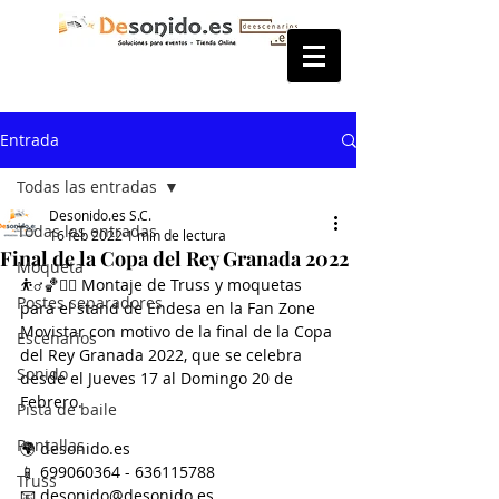
Entrada
Todas las entradas
Desonido.es S.C.
Todas las entradas
16 feb 2022
1 min de lectura
Final de la Copa del Rey Granada 2022
Moqueta
⛹️‍♂️🏀⛹🏾 Montaje de Truss y moquetas 
Postes separadores
para el stand de Endesa en la Fan Zone 
Movistar con motivo de la final de la Copa 
Escenarios
del Rey Granada 2022, que se celebra 
Sonido
desde el Jueves 17 al Domingo 20 de 
Febrero.
Pista de baile
Pantallas
🌍 desonido.es
📱 699060364 - 636115788
Truss
📧 desonido@desonido.es