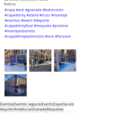
Noticia
#copa
#acb
#granada
#baloncesto
#copadelrey
#stand
#truss
#montaje
#eventos
#event
#deporte
#copadelreyfinal
#moqueta
#premios
#montajesbonitos
#copadelreybaloncesto
#ocio
#fanzone
Eventos
Eventos seguros
Events
Espectaculo
Alquiler
Andalucia
Granada
Moquetas