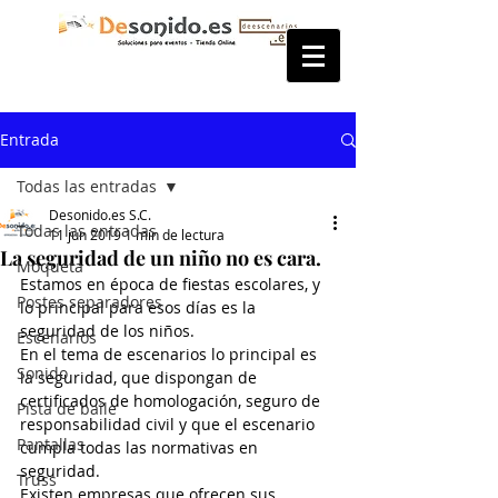
Entrada
Todas las entradas
Desonido.es S.C.
Todas las entradas
11 jun 2019
1 min de lectura
La seguridad de un niño no es cara.
Moqueta
Estamos en época de fiestas escolares, y 
Postes separadores
lo principal para esos días es la 
seguridad de los niños.
Escenarios
En el tema de escenarios lo principal es 
Sonido
la seguridad, que dispongan de 
certificados de homologación, seguro de 
Pista de baile
responsabilidad civil y que el escenario 
Pantallas
cumpla todas las normativas en 
seguridad.
Truss
Existen empresas que ofrecen sus 